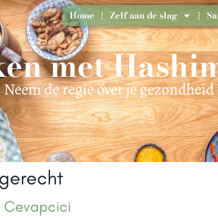
Home
Zelf aan de slag
Sa
en met Hashi
Neem de regie over je gezondheid
gerecht
| Cevapcici