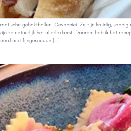
Kroatische gehaktballen: Cevapcici. Ze zijn kruidig, sappig 
ijn ze natuurlijk het allerlekkerst. Daarom heb ik het rece
veerd met fijngesneden […]