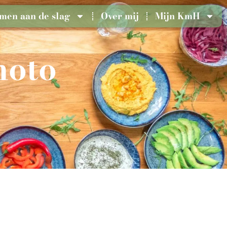
men aan de slag
Over mij
Mijn KmH
moto