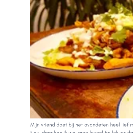
Mijn vriend doet bij het avondeten heel lief
Nou, daar kon ik wel mee leven! En lekker da