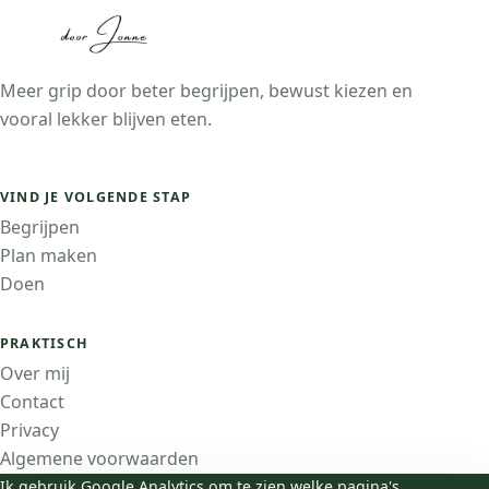
Meer grip door beter begrijpen, bewust kiezen en
vooral lekker blijven eten.
VIND JE VOLGENDE STAP
Begrijpen
Plan maken
Doen
PRAKTISCH
Over mij
Contact
Privacy
Algemene voorwaarden
Medische disclaimer
Ik gebruik Google Analytics om te zien welke pagina's