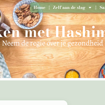
Home
Zelf aan de slag
Sa
en met Hashi
Neem de regie over je gezondheid