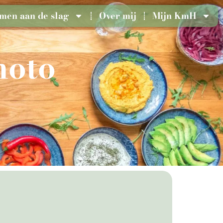
men aan de slag
Over mij
Mijn KmH
moto