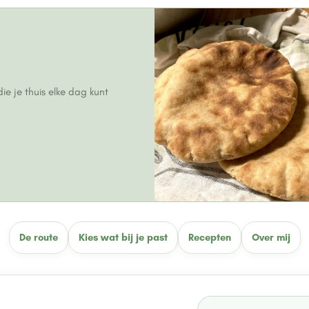
ie je thuis elke dag kunt
De route
Kies wat bij je past
Recepten
Over mij