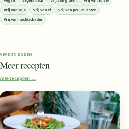
Vegan
Vegetarisch
Vrij van gluten
Vrij van zuivel
Vrij van soja
Vrij van ei
Vrij van peulvruchten
Vrij van nachtschades
VERDER KOKEN
Meer recepten
Alle recepten
→