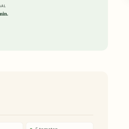
AAL
min.