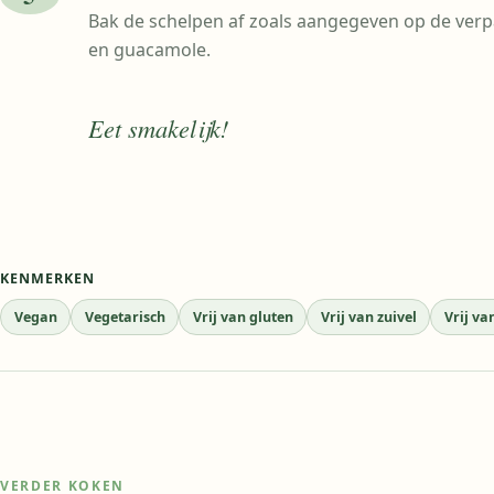
Bak de schelpen af zoals aangegeven op de verpa
en guacamole.
Eet smakelijk!
KENMERKEN
Vegan
Vegetarisch
Vrij van gluten
Vrij van zuivel
Vrij va
VERDER KOKEN