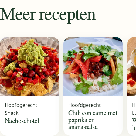
Meer recepten
Hoofdgerecht ·
Hoofdgerecht
H
Chili con carne met
Snack
L
paprika en
Nachoschotel
W
ananassalsa
l