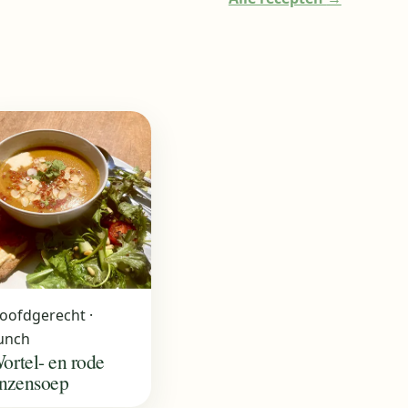
oofdgerecht ·
unch
ortel- en rode
inzensoep