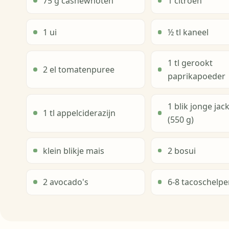
75 g cashewnoten
1 citroen
1 ui
½ tl kaneel
1 tl gerookt
2 el tomatenpuree
paprikapoeder
1 blik jonge jack
1 tl appelciderazijn
(550 g)
klein blikje mais
2 bosui
2 avocado's
6-8 tacoschelpe