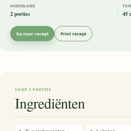
HOEVEELHEID
TOT
2 porties
45 
Ga naar recept
Print recept
VOOR 2 PORTIES
Ingrediënten