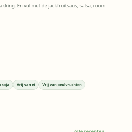
kking. En vul met de jackfruitsaus, salsa, room
n soja
Vrij van ei
Vrij van peulvruchten
Alle recepten
→