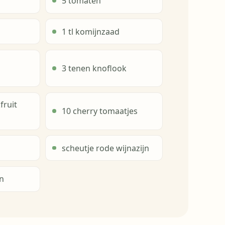
5 tomaten
1 tl komijnzaad
3 tenen knoflook
fruit
10 cherry tomaatjes
scheutje rode wijnazijn
n