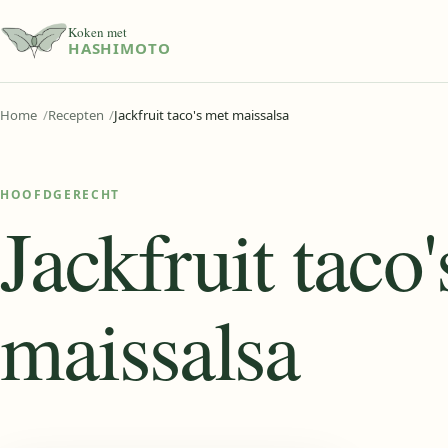
Koken met
HASHIMOTO
Home
Recepten
Jackfruit taco's met maissalsa
HOOFDGERECHT
Jackfruit taco
maissalsa