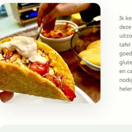
Ik k
deze 
uitz
tafel
goede
glut
en c
nodi
hele