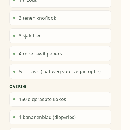
1 tl zout
3 tenen knoflook
3 sjalotten
4 rode rawit pepers
½ tl trassi (laat weg voor vegan optie)
OVERIG
150 g geraspte kokos
1 bananenblad (diepvries)