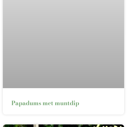
Papadums met muntdip⁠