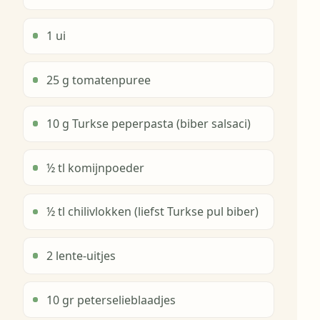
1 ui
25 g tomatenpuree
10 g Turkse peperpasta (biber salsaci)
½ tl komijnpoeder
½ tl chilivlokken (liefst Turkse pul biber)
2 lente-uitjes
10 gr peterselieblaadjes