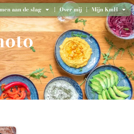
men aan de slag
Over mij
Mijn KmH
moto