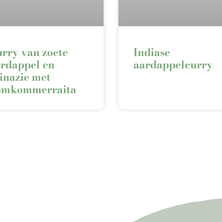
rry van zoete
Indiase
rdappel en
aardappelcurry
inazie met
omkommerraita