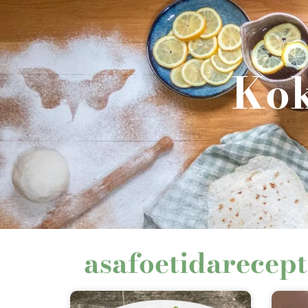
Kok
asafoetidarecep