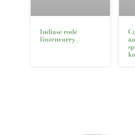
Indiase rode
Cu
linzencurry
aa
sp
k