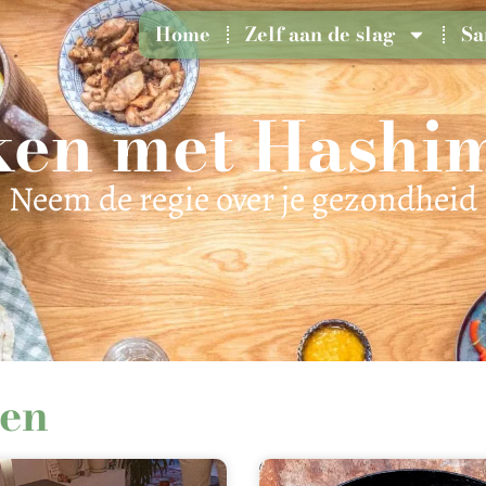
Home
Zelf aan de slag
Sa
en met Hashi
Neem de regie over je gezondheid
ten