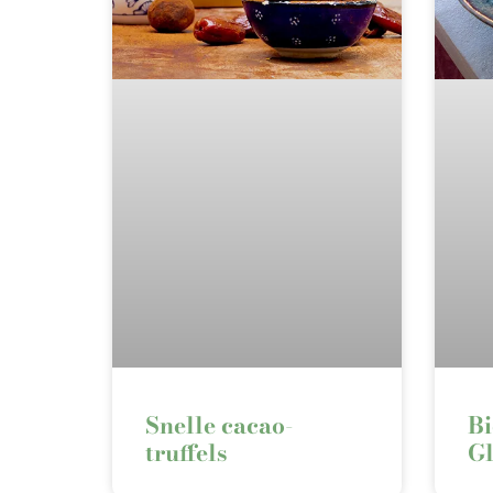
Snelle cacao-
Bi
truffels⁠
Gl