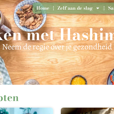
Home
Zelf aan de slag
Sa
en met Hashi
Neem de regie over je gezondheid
pten