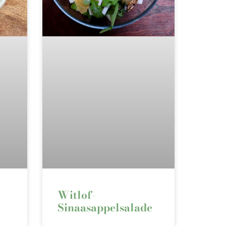
Witlof-
Sinaasappelsalade