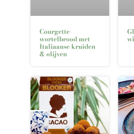
Courgette-
Gl
wortelbrood met
wi
Italiaanse kruiden
& olijven