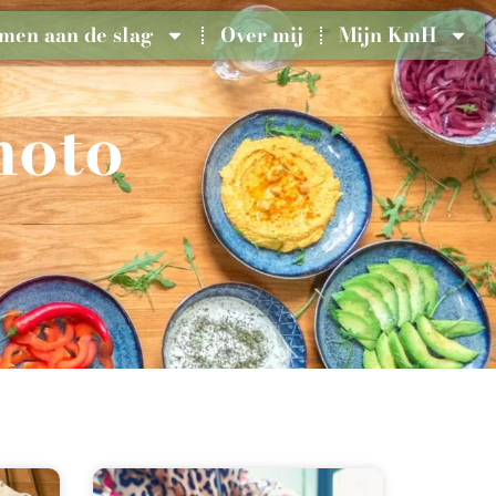
men aan de slag
Over mij
Mijn KmH
moto