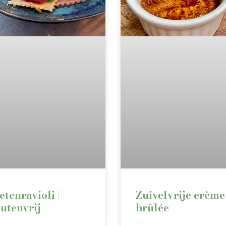
etenravioli |
Zuivelvrije crème
utenvrij
brûlée