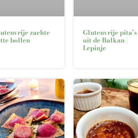
utenvrije zachte
Glutenvrije pita’s
tte bollen
uit de Balkan |
Lepinje