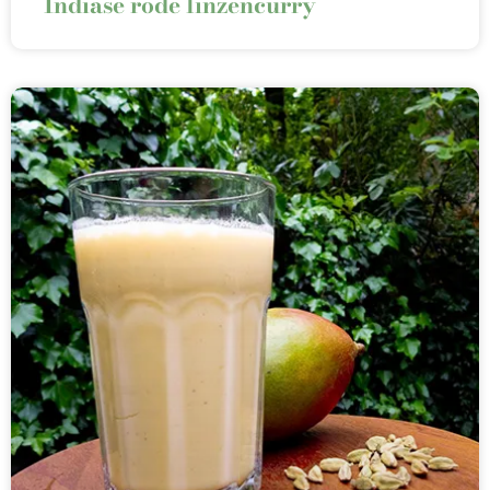
Indiase rode linzencurry