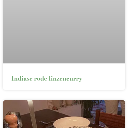
Indiase rode linzencurry