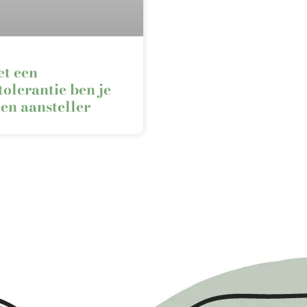
t een
tolerantie ben je
en aansteller