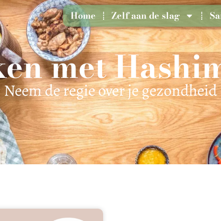
Home
Zelf aan de slag
Sa
en met Hashi
Neem de regie over je gezondheid