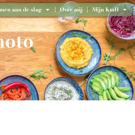
men aan de slag
Over mij
Mijn KmH
moto