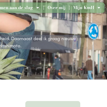
men aan de slag
Over mij
Mijn KmH
dheid. Daarnaast deel ik graag nieuwe
 Hashimoto.