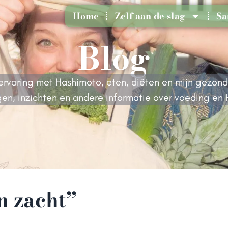
Home
Zelf aan de slag
Sa
Blog
n ervaring met Hashimoto, eten, diëten en mijn gezon
en, inzichten en andere informatie over voeding en
n zacht”