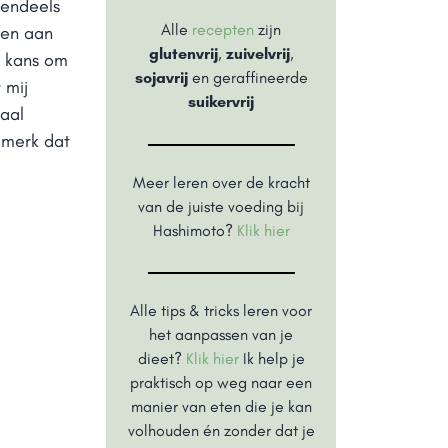
tendeels
Alle
recepten
zijn
 en aan
glutenvrij
,
zuivelvrij
,
e kans om
sojavrij
en geraffineerde
 mij
suikervrij
taal
k merk dat
Meer leren over de kracht
van de juiste voeding bij
Hashimoto?
Klik hier
Alle tips & tricks leren voor
het aanpassen van je
dieet?
Klik hier
Ik help je
praktisch op weg naar een
manier van eten die je kan
volhouden én zonder dat je