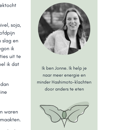
oektocht
ivel, soja,
ofdpijn
 slag en
egon ik
ies uit te
el ik dat
Ik ben Jonne. Ik help je
naar meer energie en
minder Hashimoto-klachten
 dan
door anders te eten
eine
en waren
w maakten.