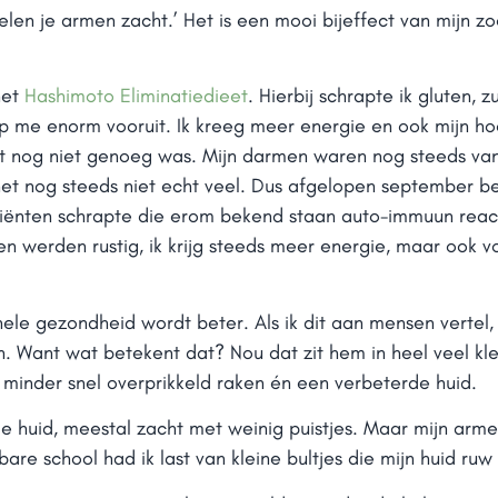
voelen je armen zacht.’ Het is een mooi bijeffect van mijn z
het
Hashimoto Eliminatiedieet
. Hierbij schrapte ik gluten, zu
ielp me enorm vooruit. Ik kreeg meer energie en ook mijn ho
et nog niet genoeg was. Mijn darmen waren nog steeds van
et nog steeds niet echt veel. Dus afgelopen september b
diënten schrapte die erom bekend staan auto-immuun react
n werden rustig, ik krijg steeds meer energie, maar ook vo
ehele gezondheid wordt beter. Als ik dit aan mensen vertel,
n. Want wat betekent dat? Nou dat zit hem in heel veel kl
minder snel overprikkeld raken én een verbeterde huid.
e huid, meestal zacht met weinig puistjes. Maar mijn arm
bare school had ik last van kleine bultjes die mijn huid ru