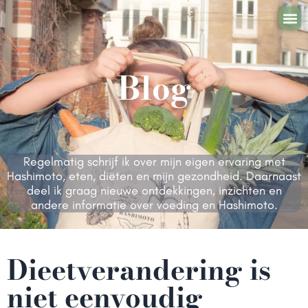
Zelf aan 
Samen aan 
Mijn
Blog
Regelmatig schrijf ik over mijn eigen ervaring met
Hashimoto, eten, diëten en mijn gezondheid. Daarnaast
deel ik graag nieuwe ontdekkingen, inzichten en
andere informatie over voeding en Hashimoto.
Dieetverandering is
niet eenvoudig