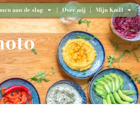
men aan de slag
Over mij
Mijn KmH
moto