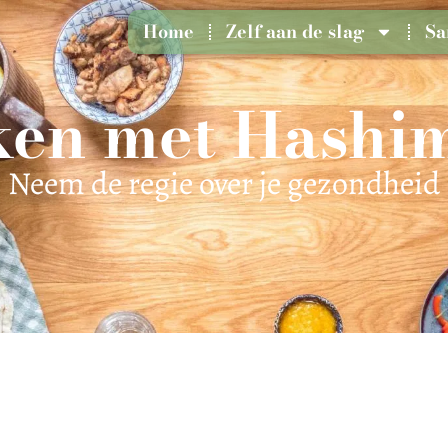
Home
Zelf aan de slag
Sa
en met Hashi
Neem de regie over je gezondheid