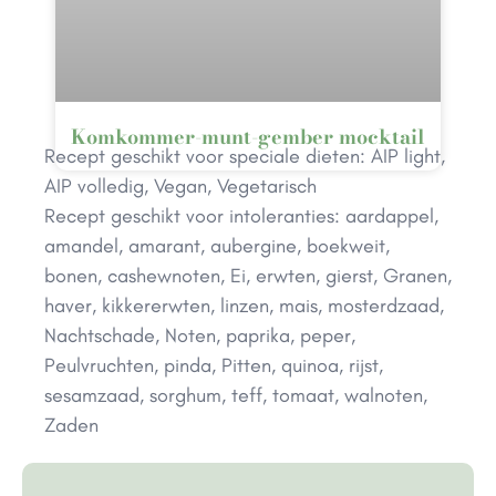
Komkommer-munt-gember mocktail
Recept geschikt voor speciale dieten:
AIP light
,
AIP volledig
,
Vegan
,
Vegetarisch
Recept geschikt voor intoleranties:
aardappel
,
amandel
,
amarant
,
aubergine
,
boekweit
,
bonen
,
cashewnoten
,
Ei
,
erwten
,
gierst
,
Granen
,
haver
,
kikkererwten
,
linzen
,
mais
,
mosterdzaad
,
Nachtschade
,
Noten
,
paprika
,
peper
,
Peulvruchten
,
pinda
,
Pitten
,
quinoa
,
rijst
,
sesamzaad
,
sorghum
,
teff
,
tomaat
,
walnoten
,
Zaden