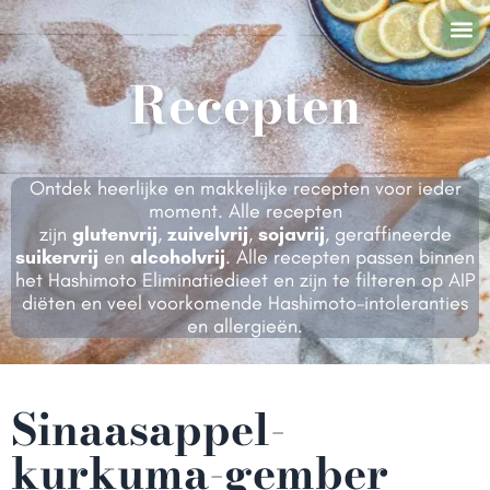
Zelf aan 
Samen aan 
Mijn
Recepten
Ontdek heerlijke en makkelijke recepten voor ieder
moment. Alle recepten
zijn
glutenvrij
,
zuivelvrij
,
sojavrij
, geraffineerde
suikervrij
en
alcoholvrij
. Alle recepten passen binnen
het Hashimoto Eliminatiedieet en zijn te filteren op AIP
diëten en veel voorkomende Hashimoto-intoleranties
en allergieën.
Sinaasappel-
kurkuma-gember