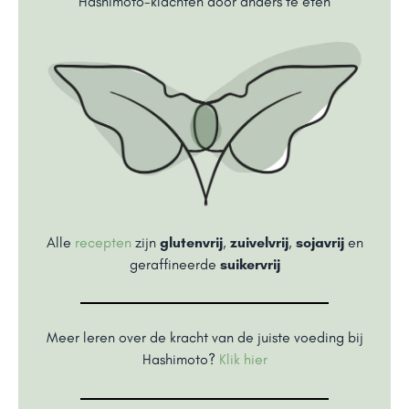
Hashimoto-klachten door anders te eten
Alle
recepten
zijn
glutenvrij
,
zuivelvrij
,
sojavrij
en
geraffineerde
suikervrij
Meer leren over de kracht van de juiste voeding bij
Hashimoto?
Klik hier