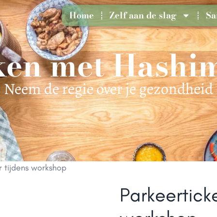
Home
Zelf aan de slag
Sa
en met Hashi
Neem de regie over je gezondheid
r tijdens workshop
Parkeerticke