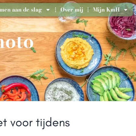
men aan de slag
Over mij
Mijn KmH
moto
t voor tijdens