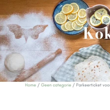
Kok
Home
/
Geen categorie
/ Parkeerticket voo