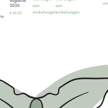
augustus
wi
2026
aan
aan
winkelwagen
winkelwagen
€
69,00
nu