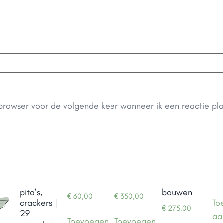
 browser voor de volgende keer wanneer ik een reactie pla
pita’s,
bouwen
€
60,00
€
350,00
crackers |
To
€
275,00
29
aa
Toevoegen
Toevoegen