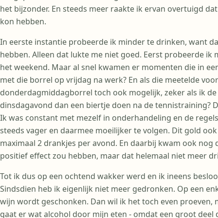
het bijzonder. En steeds meer raakte ik ervan overtuigd dat
kon hebben.
In eerste instantie probeerde ik minder te drinken, want da
hebben. Alleen dat lukte me niet goed. Eerst probeerde ik 
het weekend. Maar al snel kwamen er momenten die in een 
met die borrel op vrijdag na werk? En als die meetelde vo
donderdagmiddagborrel toch ook mogelijk, zeker als ik de v
dinsdagavond dan een biertje doen na de tennistraining? D
Ik was constant met mezelf in onderhandeling en de regels
steeds vager en daarmee moeilijker te volgen. Dit gold ook 
maximaal 2 drankjes per avond. En daarbij kwam ook nog 
positief effect zou hebben, maar dat helemaal niet meer d
Tot ik dus op een ochtend wakker werd en ik ineens besloo
Sindsdien heb ik eigenlijk niet meer gedronken. Op een enk
wijn wordt geschonken. Dan wil ik het toch even proeven, ma
gaat er wat alcohol door mijn eten - omdat een groot deel 