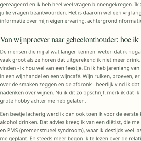
gereageerd en ik heb heel veel vragen binnengekregen. Ik za
jullie vragen beantwoorden. Het is daarom wel een vrij la
informatie over mijn eigen ervaring, achtergrondinformatie
Van wijnproever naar geheelonthouder: hoe ik 
De mensen die mij al wat langer kennen, weten dat ik nogal
vaak groot als ze horen dat uitgerekend ik niet meer drink.
vinden - ik hou wel van een feestje. En ik heb jarenlang va
in een wijnhandel en een wijncafé. Wijn ruiken, proeven, er 
over de smaken zeggen en de afdronk - heerlijk vind ik dat
nadenken over wijnen. Nu ik dit zo opschrijf, merk ik dat ik
grote hobby achter me heb gelaten.
Een beetje lacherig werd ik dan ook toen ik voor de eerste
alcohol drinken. Dat advies kreeg ik van een diëtist, die me
en PMS (premenstrueel syndroom), waar ik destijds veel last
me geplant. En steeds meer begon ik te lezen over de rela