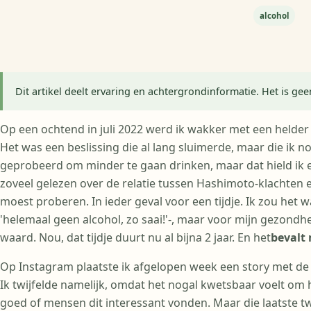
alcohol
Dit artikel deelt ervaring en achtergrondinformatie. Het is ge
Op een ochtend in juli 2022 werd ik wakker met een helder b
Het was een beslissing die al lang sluimerde, maar die ik n
geprobeerd om minder te gaan drinken, maar dat hield ik ei
zoveel gelezen over de relatie tussen Hashimoto-klachten en
moest proberen. In ieder geval voor een tijdje. Ik zou het wa
'helemaal geen alcohol, zo saai!'-, maar voor mijn gezondh
waard. Nou, dat tijdje duurt nu al bijna 2 jaar. En het
bevalt
Op Instagram plaatste ik afgelopen week een story met de v
Ik twijfelde namelijk, omdat het nogal kwetsbaar voelt om h
goed of mensen dit interessant vonden. Maar die laatste tw