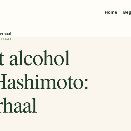
Home
Beg
erhaal
ERHAAL
 alcohol
Hashimoto:
rhaal