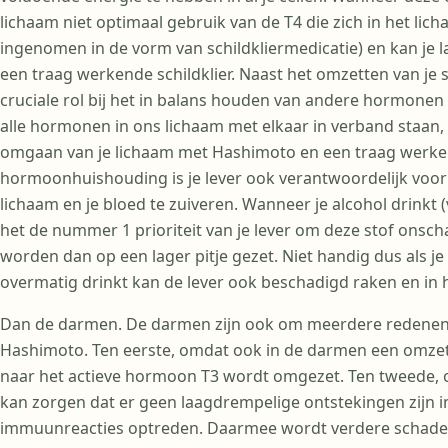
lichaam niet optimaal gebruik van de T4 die zich in het lic
ingenomen in de vorm van schildkliermedicatie) en kan je la
een traag werkende schildklier. Naast het omzetten van je 
cruciale rol bij het in balans houden van andere hormonen
alle hormonen in ons lichaam met elkaar in verband staan, 
omgaan van je lichaam met Hashimoto en een traag werkend
hormoonhuishouding is je lever ook verantwoordelijk voor 
lichaam en je bloed te zuiveren. Wanneer je alcohol drinkt (
het de nummer 1 prioriteit van je lever om deze stof onsch
worden dan op een lager pitje gezet. Niet handig dus als je 
overmatig drinkt kan de lever ook beschadigd raken en in
Dan de darmen. De darmen zijn ook om meerdere redenen 
Hashimoto. Ten eerste, omdat ook in de darmen een omzett
naar het actieve hormoon T3 wordt omgezet. Ten tweede
kan zorgen dat er geen laagdrempelige ontstekingen zijn i
immuunreacties optreden. Daarmee wordt verdere schade aan