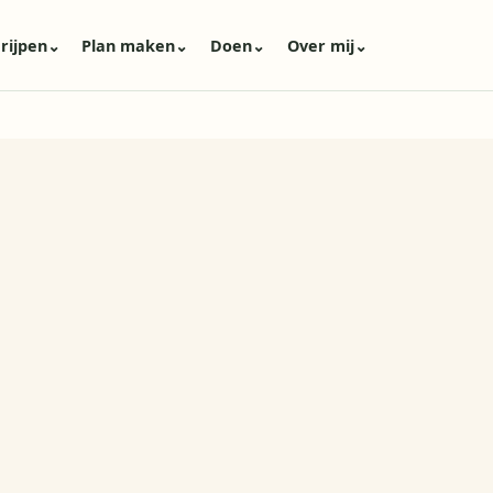
rijpen
⌄
Plan maken
⌄
Doen
⌄
Over mij
⌄