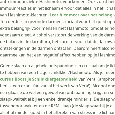
auto-immuunziekte Hashimoto, voorkomen. Ook zorgt het
immuunreacties in het lichaam ervoor dat alles in het lich
van Hashimoto-klachten.
Lees hier meer over het belan
Ten derde zijn gezonde darmen cruciaal voor het goed opne
extra belangrijk voor mensen met Hashimoto, omdat er nog
voedzaam dieet. Alcohol verstoort de werking van de darm
de balans in de darmflora, het zorgt ervoor dat de darmw
ontstekingen in de darmen ontstaan. Daarom heeft alcohol
daarmee kan het een negatief effect hebben op je Hashimo
Goede slaap en algehele ontspanning zijn cruciaal om je lich
te hebben van een trage schildklier/Hashimoto. Als je meer o
cursus Boost je Schildkliergezondheid
van Vera Kamphorst
ben ik een groot fan van al het werk van Vera!). Alcohol do
een glaasje op wel een gevoel van ontspanning krijgt en snell
slaapkwaliteit al bij een enkel drankje minder is. De slaap 
tussendoor wakker en de REM slaap (de slaap waarbij je echt
alcohol minder goed in het afbreken van stress in je lichaa