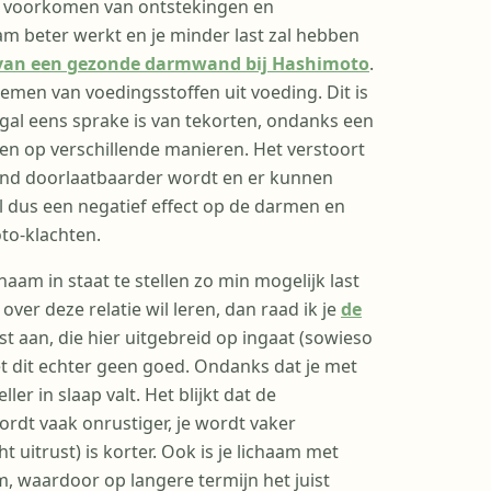
 voorkomen van ontstekingen en
aam beter werkt en je minder last zal hebben
g van een gezonde darmwand bij Hashimoto
.
men van voedingsstoffen uit voeding. Dit is
al eens sprake is van tekorten, ondanks een
en op verschillende manieren. Het verstoort
and doorlaatbaarder wordt en er kunnen
 dus een negatief effect op de darmen en
to-klachten.
aam in staat te stellen zo min mogelijk last
ver deze relatie wil leren, dan raad ik je
de
 aan, die hier uitgebreid op ingaat (sowieso
et dit echter geen goed. Ondanks dat je met
er in slaap valt. Het blijkt dat de
wordt vaak onrustiger, je wordt vaker
 uitrust) is korter. Ook is je lichaam met
m, waardoor op langere termijn het juist