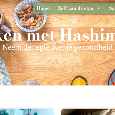
Home
Zelf aan de slag
Sa
en met Hashi
Neem de regie over je gezondheid