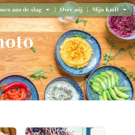
men aan de slag
Over mij
Mijn KmH
moto