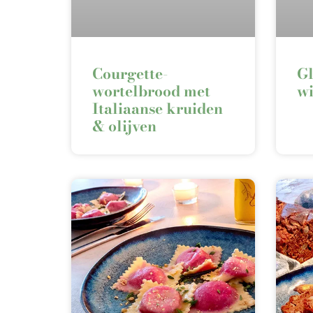
Courgette-
Gl
wortelbrood met
wi
Italiaanse kruiden
& olijven