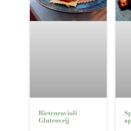
Bietenravioli |
Sp
Glutenvrij
ap