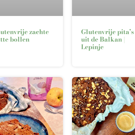
utenvrije zachte
Glutenvrije pita’s
tte bollen
uit de Balkan |
Lepinje