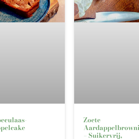
eculaas-
Zoete
pelcake
Aardappelbrown
– Suikervrij,