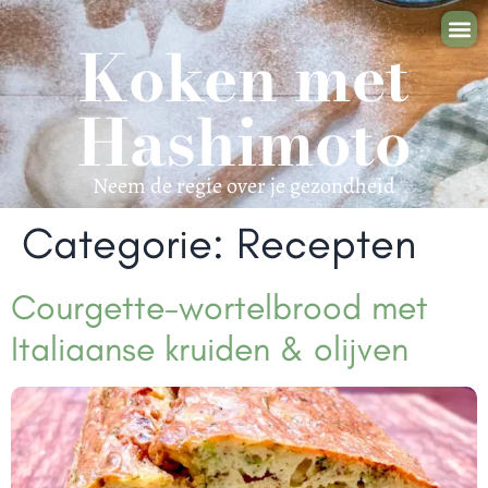
Koken met
Zelf aan 
Samen aan 
Mijn
Hashimoto
Neem de regie over je gezondheid
Categorie:
Recepten
Courgette-wortelbrood met
Italiaanse kruiden & olijven